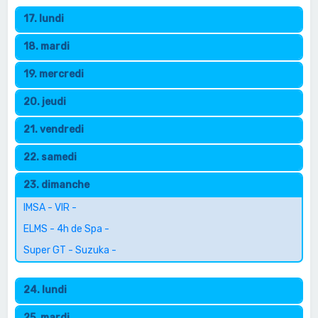
17. lundi
18. mardi
19. mercredi
20. jeudi
21. vendredi
22. samedi
23. dimanche
IMSA - VIR -
ELMS - 4h de Spa -
Super GT - Suzuka -
24. lundi
25. mardi