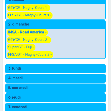
e
r
GTWCE - Magny-Cours 1 -
c
FFSA GT - Magny-Cours 1 -
h
2. dimanche
e
IMSA - Road America -
r
GTWCE - Magny-Cours 2 -
Super GT - Fuji -
FFSA GT - Magny-Cours 2 -
3. lundi
4. mardi
5. mercredi
6. jeudi
7. vendredi