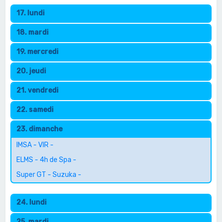
17. lundi
18. mardi
19. mercredi
20. jeudi
21. vendredi
22. samedi
23. dimanche
IMSA - VIR -
ELMS - 4h de Spa -
Super GT - Suzuka -
24. lundi
25. mardi