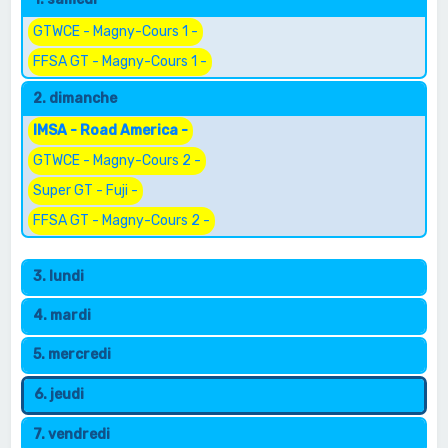
e
r
GTWCE - Magny-Cours 1 -
c
FFSA GT - Magny-Cours 1 -
h
2. dimanche
e
IMSA - Road America -
r
GTWCE - Magny-Cours 2 -
Super GT - Fuji -
FFSA GT - Magny-Cours 2 -
3. lundi
4. mardi
5. mercredi
6. jeudi
7. vendredi