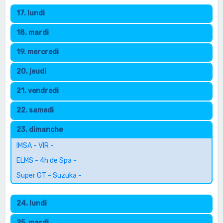
17. lundi
18. mardi
19. mercredi
20. jeudi
21. vendredi
22. samedi
23. dimanche
IMSA - VIR -
ELMS - 4h de Spa -
Super GT - Suzuka -
24. lundi
25. mardi