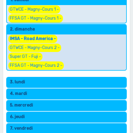
e
r
GTWCE - Magny-Cours 1 -
c
FFSA GT - Magny-Cours 1 -
h
2. dimanche
e
IMSA - Road America -
r
GTWCE - Magny-Cours 2 -
Super GT - Fuji -
FFSA GT - Magny-Cours 2 -
3. lundi
4. mardi
5. mercredi
6. jeudi
7. vendredi