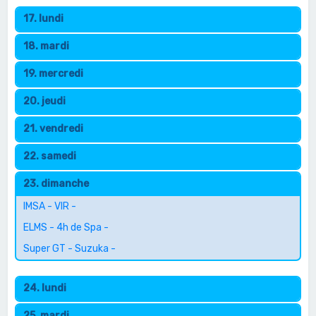
17. lundi
18. mardi
19. mercredi
20. jeudi
21. vendredi
22. samedi
23. dimanche
IMSA - VIR -
ELMS - 4h de Spa -
Super GT - Suzuka -
24. lundi
25. mardi