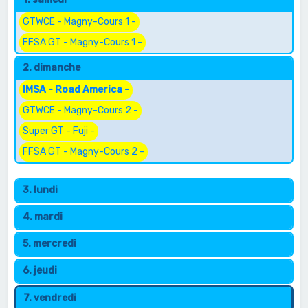
e
r
GTWCE - Magny-Cours 1 -
c
FFSA GT - Magny-Cours 1 -
h
2. dimanche
e
IMSA - Road America -
r
GTWCE - Magny-Cours 2 -
Super GT - Fuji -
FFSA GT - Magny-Cours 2 -
3. lundi
4. mardi
5. mercredi
6. jeudi
7. vendredi