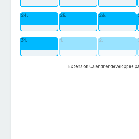
24.
25.
26.
31.
1.
2.
Extension
Calendrier
développée pa