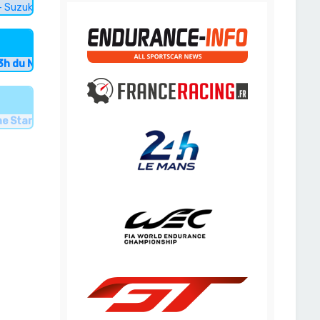
- Suzuka
3h du Nürburgring
ne Star Le Mans