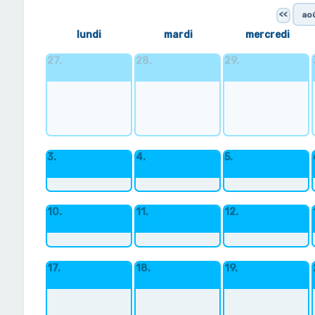
<<
lundi
mardi
mercredi
27.
28.
29.
3.
4.
5.
10.
11.
12.
17.
18.
19.