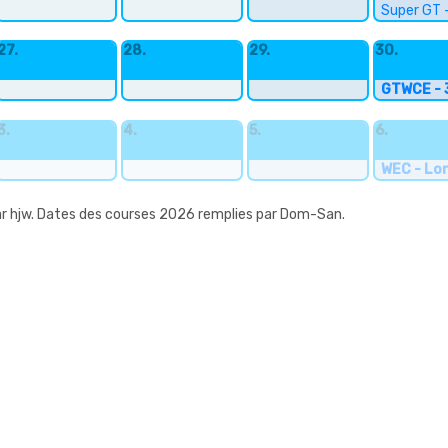
Super GT 
27.
28.
29.
30.
GTWCE - 
3.
4.
5.
6.
WEC - Lo
r hjw. Dates des courses 2026 remplies par Dom-San.