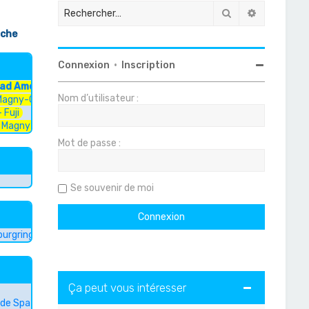
Rechercher
Recherche
che
Connexion
•
Inscription
oad America
Nom d’utilisateur :
Magny-Cours 2
 Fuji
 Magny-Cours 2
Mot de passe :
Se souvenir de moi
burgring 2
Ça peut vous intéresser
 de Spa