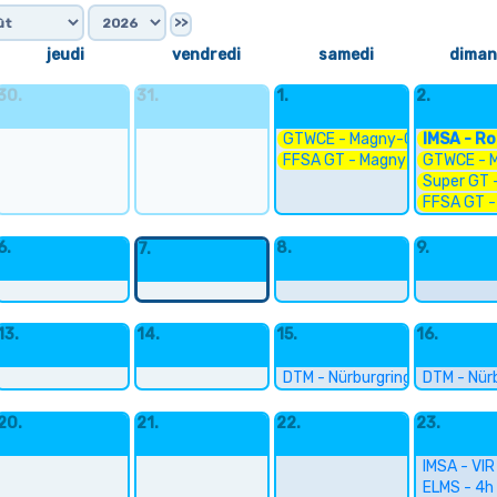
>>
jeudi
vendredi
samedi
diman
30.
31.
1.
2.
GTWCE - Magny-Cours 1
IMSA - R
FFSA GT - Magny-Cours 1
GTWCE - 
Super GT -
FFSA GT -
6.
8.
9.
7.
13.
14.
15.
16.
DTM - Nürburgring 1
DTM - Nür
20.
21.
22.
23.
IMSA - VIR
ELMS - 4h