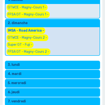
e
r
GTWCE - Magny-Cours 1 -
c
FFSA GT - Magny-Cours 1 -
h
2. dimanche
e
IMSA - Road America -
r
GTWCE - Magny-Cours 2 -
Super GT - Fuji -
FFSA GT - Magny-Cours 2 -
3. lundi
4. mardi
5. mercredi
6. jeudi
7. vendredi