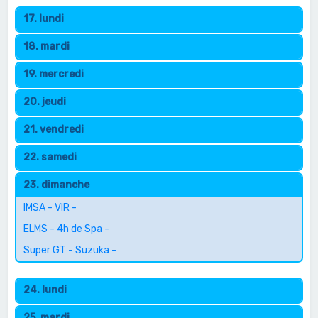
17. lundi
18. mardi
19. mercredi
20. jeudi
21. vendredi
22. samedi
23. dimanche
IMSA - VIR -
ELMS - 4h de Spa -
Super GT - Suzuka -
24. lundi
25. mardi