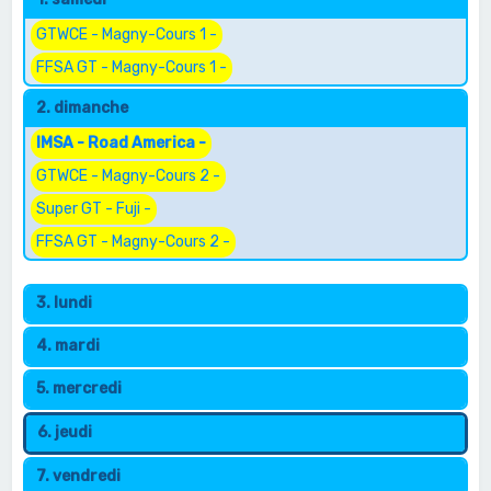
e
r
GTWCE - Magny-Cours 1 -
c
FFSA GT - Magny-Cours 1 -
h
2. dimanche
e
IMSA - Road America -
r
GTWCE - Magny-Cours 2 -
Super GT - Fuji -
FFSA GT - Magny-Cours 2 -
3. lundi
4. mardi
5. mercredi
6. jeudi
7. vendredi