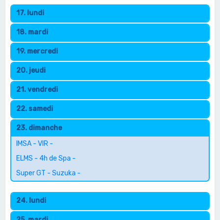
17. lundi
18. mardi
19. mercredi
20. jeudi
21. vendredi
22. samedi
23. dimanche
IMSA - VIR -
ELMS - 4h de Spa -
Super GT - Suzuka -
24. lundi
25. mardi