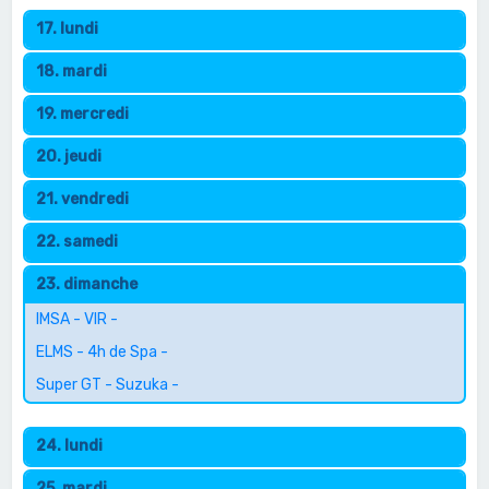
17. lundi
18. mardi
19. mercredi
20. jeudi
21. vendredi
22. samedi
23. dimanche
IMSA - VIR -
ELMS - 4h de Spa -
Super GT - Suzuka -
24. lundi
25. mardi