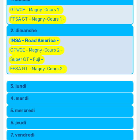
e
r
GTWCE - Magny-Cours 1 -
c
FFSA GT - Magny-Cours 1 -
h
2. dimanche
e
IMSA - Road America -
r
GTWCE - Magny-Cours 2 -
Super GT - Fuji -
FFSA GT - Magny-Cours 2 -
3. lundi
4. mardi
5. mercredi
6. jeudi
7. vendredi