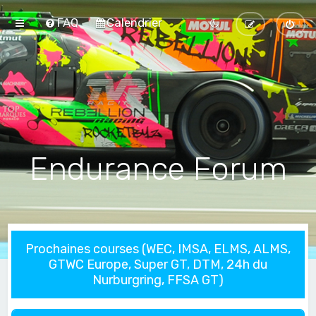
FAQ
Calendrier
Endurance Forum
Prochaines courses (WEC, IMSA, ELMS, ALMS,
GTWC Europe, Super GT, DTM, 24h du
Nurburgring, FFSA GT)