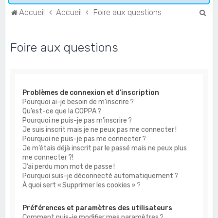
R
Accueil
Accueil
Foire aux questions
e
c
Foire aux questions
h
e
r
Problèmes de connexion et d’inscription
c
Pourquoi ai-je besoin de m’inscrire ?
h
Qu’est-ce que la COPPA ?
e
Pourquoi ne puis-je pas m’inscrire ?
Je suis inscrit mais je ne peux pas me connecter !
r
Pourquoi ne puis-je pas me connecter ?
Je m’étais déjà inscrit par le passé mais ne peux plus
me connecter ?!
J’ai perdu mon mot de passe !
Pourquoi suis-je déconnecté automatiquement ?
À quoi sert « Supprimer les cookies » ?
Préférences et paramètres des utilisateurs
Comment puis-je modifier mes paramètres ?