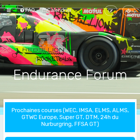
FAQ
Calendrier
Endurance Forum
Prochaines courses (WEC, IMSA, ELMS, ALMS,
GTWC Europe, Super GT, DTM, 24h du
Nurburgring, FFSA GT)