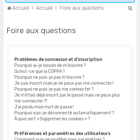
R
Accueil
Accueil
Foire aux questions
e
c
Foire aux questions
h
e
r
Problèmes de connexion et d’inscription
c
Pourquoi ai-je besoin de m’inscrire ?
h
Qu’est-ce que la COPPA ?
e
Pourquoi ne puis-je pas m’inscrire ?
Je suis inscrit mais je ne peux pas me connecter !
r
Pourquoi ne puis-je pas me connecter ?
Je m’étais déjà inscrit par le passé mais ne peux plus
me connecter ?!
J’ai perdu mon mot de passe !
Pourquoi suis-je déconnecté automatiquement ?
À quoi sert « Supprimer les cookies » ?
Préférences et paramètres des utilisateurs
Comment puis-je modifier mes paramètres ?