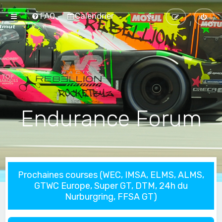
FAQ
Calendrier
Endurance Forum
Prochaines courses (WEC, IMSA, ELMS, ALMS,
GTWC Europe, Super GT, DTM, 24h du
Nurburgring, FFSA GT)