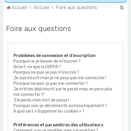
R
Accueil
Accueil
Foire aux questions
e
c
Foire aux questions
h
e
r
Problèmes de connexion et d’inscription
c
Pourquoi ai-je besoin de m’inscrire ?
h
Qu’est-ce que la COPPA ?
e
Pourquoi ne puis-je pas m’inscrire ?
Je suis inscrit mais je ne peux pas me connecter !
r
Pourquoi ne puis-je pas me connecter ?
Je m’étais déjà inscrit par le passé mais ne peux plus
me connecter ?!
J’ai perdu mon mot de passe !
Pourquoi suis-je déconnecté automatiquement ?
À quoi sert « Supprimer les cookies » ?
Préférences et paramètres des utilisateurs
Comment puis-je modifier mes paramètres ?