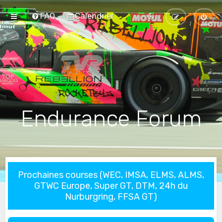
FAQ
Calendrier
Endurance Forum
Prochaines courses (WEC, IMSA, ELMS, ALMS,
GTWC Europe, Super GT, DTM, 24h du
Nurburgring, FFSA GT)