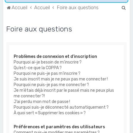
R
Accueil
Accueil
Foire aux questions
e
c
Foire aux questions
h
e
r
Problèmes de connexion et d’inscription
c
Pourquoi ai-je besoin de m’inscrire ?
h
Qu’est-ce que la COPPA ?
e
Pourquoi ne puis-je pas m’inscrire ?
Je suis inscrit mais je ne peux pas me connecter !
r
Pourquoi ne puis-je pas me connecter ?
Je m’étais déjà inscrit par le passé mais ne peux plus
me connecter ?!
J’ai perdu mon mot de passe !
Pourquoi suis-je déconnecté automatiquement ?
À quoi sert « Supprimer les cookies » ?
Préférences et paramètres des utilisateurs
Comment puis-je modifier mes paramètres ?