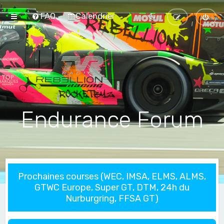
FAQ
Calendrier
Endurance Forum
Prochaines courses (WEC, IMSA, ELMS, ALMS,
GTWC Europe, Super GT, DTM, 24h du
Nurburgring, FFSA GT)