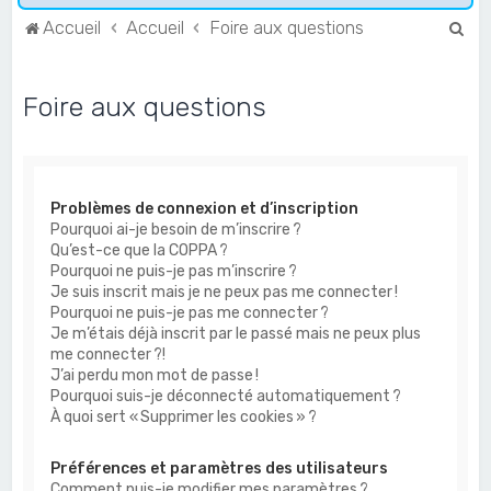
R
Accueil
Accueil
Foire aux questions
e
c
Foire aux questions
h
e
r
Problèmes de connexion et d’inscription
c
Pourquoi ai-je besoin de m’inscrire ?
h
Qu’est-ce que la COPPA ?
e
Pourquoi ne puis-je pas m’inscrire ?
Je suis inscrit mais je ne peux pas me connecter !
r
Pourquoi ne puis-je pas me connecter ?
Je m’étais déjà inscrit par le passé mais ne peux plus
me connecter ?!
J’ai perdu mon mot de passe !
Pourquoi suis-je déconnecté automatiquement ?
À quoi sert « Supprimer les cookies » ?
Préférences et paramètres des utilisateurs
Comment puis-je modifier mes paramètres ?