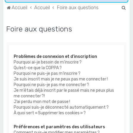
R
Accueil
Accueil
Foire aux questions
e
c
Foire aux questions
h
e
r
Problèmes de connexion et d’inscription
c
Pourquoi ai-je besoin de m’inscrire ?
h
Qu’est-ce que la COPPA ?
e
Pourquoi ne puis-je pas m’inscrire ?
Je suis inscrit mais je ne peux pas me connecter !
r
Pourquoi ne puis-je pas me connecter ?
Je m’étais déjà inscrit par le passé mais ne peux plus
me connecter ?!
J’ai perdu mon mot de passe !
Pourquoi suis-je déconnecté automatiquement ?
À quoi sert « Supprimer les cookies » ?
Préférences et paramètres des utilisateurs
Comment puis-je modifier mes paramètres ?