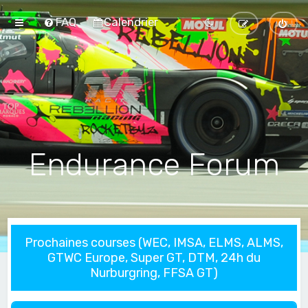
FAQ
Calendrier
Endurance Forum
Prochaines courses (WEC, IMSA, ELMS, ALMS,
GTWC Europe, Super GT, DTM, 24h du
Nurburgring, FFSA GT)