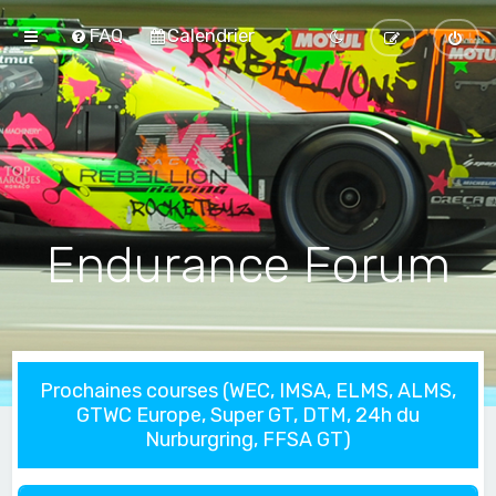
FAQ
Calendrier
Endurance Forum
Prochaines courses (WEC, IMSA, ELMS, ALMS,
GTWC Europe, Super GT, DTM, 24h du
Nurburgring, FFSA GT)