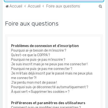
R
Accueil
Accueil
Foire aux questions
e
c
Foire aux questions
h
e
r
Problèmes de connexion et d’inscription
c
Pourquoi ai-je besoin de m’inscrire ?
h
Qu’est-ce que la COPPA ?
e
Pourquoi ne puis-je pas m’inscrire ?
Je suis inscrit mais je ne peux pas me connecter !
r
Pourquoi ne puis-je pas me connecter ?
Je m’étais déjà inscrit par le passé mais ne peux plus
me connecter ?!
J’ai perdu mon mot de passe !
Pourquoi suis-je déconnecté automatiquement ?
À quoi sert « Supprimer les cookies » ?
Préférences et paramètres des utilisateurs
Comment puis-je modifier mes paramètres ?