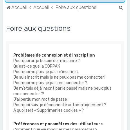
R
Accueil
Accueil
Foire aux questions
e
c
Foire aux questions
h
e
r
Problèmes de connexion et d’inscription
c
Pourquoi ai-je besoin de m’inscrire ?
h
Qu’est-ce que la COPPA ?
e
Pourquoi ne puis-je pas m’inscrire ?
Je suis inscrit mais je ne peux pas me connecter !
r
Pourquoi ne puis-je pas me connecter ?
Je m’étais déjà inscrit par le passé mais ne peux plus
me connecter ?!
J’ai perdu mon mot de passe !
Pourquoi suis-je déconnecté automatiquement ?
À quoi sert « Supprimer les cookies » ?
Préférences et paramètres des utilisateurs
Comment puis-je modifier mes paramètres ?