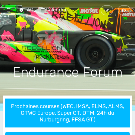
FAQ
Calendrier
Endurance Forum
Prochaines courses (WEC, IMSA, ELMS, ALMS,
GTWC Europe, Super GT, DTM, 24h du
Nurburgring, FFSA GT)