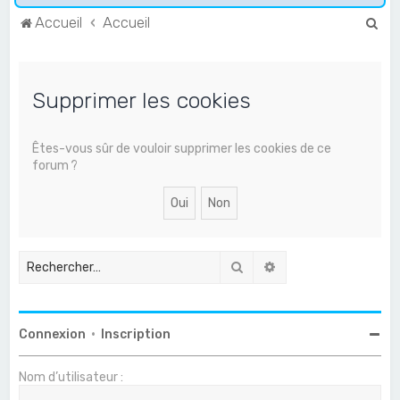
R
Accueil
Accueil
e
c
Supprimer les cookies
h
e
r
Êtes-vous sûr de vouloir supprimer les cookies de ce
forum ?
c
h
e
r
Rechercher
Recherche avancée
Connexion
•
Inscription
Nom d’utilisateur :