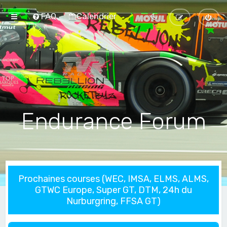
FAQ
Calendrier
Endurance Forum
Prochaines courses (WEC, IMSA, ELMS, ALMS,
GTWC Europe, Super GT, DTM, 24h du
Nurburgring, FFSA GT)