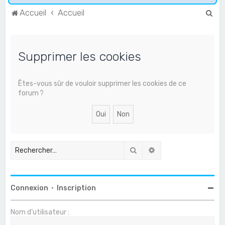
R
Accueil
Accueil
e
c
Supprimer les cookies
h
e
r
Êtes-vous sûr de vouloir supprimer les cookies de ce
forum ?
c
h
e
r
Rechercher
Recherche avancée
Connexion
•
Inscription
Nom d’utilisateur :