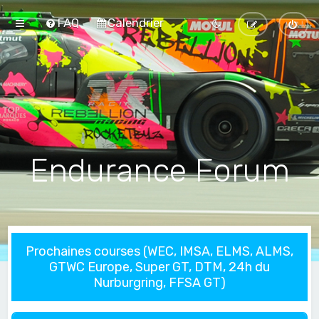
FAQ
Calendrier
Endurance Forum
Prochaines courses (WEC, IMSA, ELMS, ALMS,
GTWC Europe, Super GT, DTM, 24h du
Nurburgring, FFSA GT)