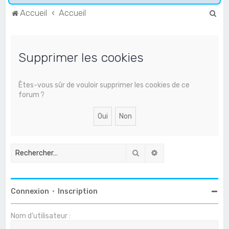
R
Accueil
Accueil
e
c
Supprimer les cookies
h
e
r
Êtes-vous sûr de vouloir supprimer les cookies de ce
forum ?
c
h
e
r
Rechercher
Recherche avancée
Connexion
•
Inscription
Nom d’utilisateur :