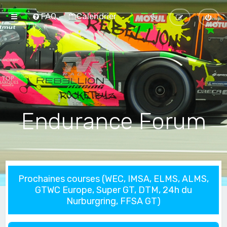
FAQ
Calendrier
Endurance Forum
Prochaines courses (WEC, IMSA, ELMS, ALMS,
GTWC Europe, Super GT, DTM, 24h du
Nurburgring, FFSA GT)