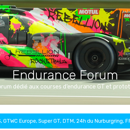
Endurance Forum
orum dédié aux courses d'endurance GT et proto
, GTWC Europe, Super GT, DTM, 24h du Nurburgring, 