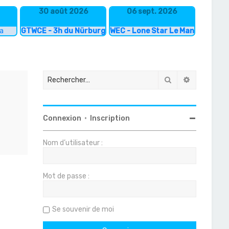
30 août 2026
06 sept. 2026
ka
GTWCE - 3h du Nürburgring
WEC - Lone Star Le Mans
Rechercher
Recherche
Connexion
•
Inscription
Nom d’utilisateur :
Mot de passe :
Se souvenir de moi