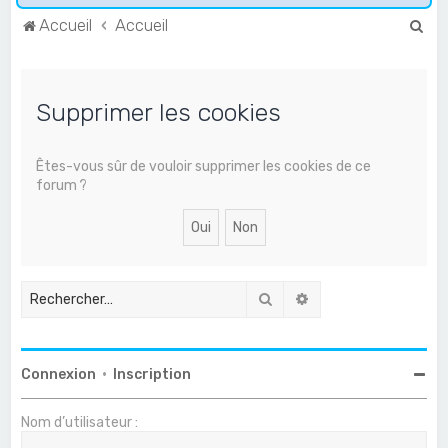
R
Accueil
Accueil
e
c
Supprimer les cookies
h
e
r
Êtes-vous sûr de vouloir supprimer les cookies de ce
forum ?
c
h
e
r
Rechercher
Recherche avancée
Connexion
•
Inscription
Nom d’utilisateur :