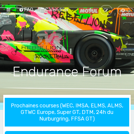
FAQ
Calendrier
Endurance Forum
Prochaines courses (WEC, IMSA, ELMS, ALMS,
GTWC Europe, Super GT, DTM, 24h du
Nurburgring, FFSA GT)