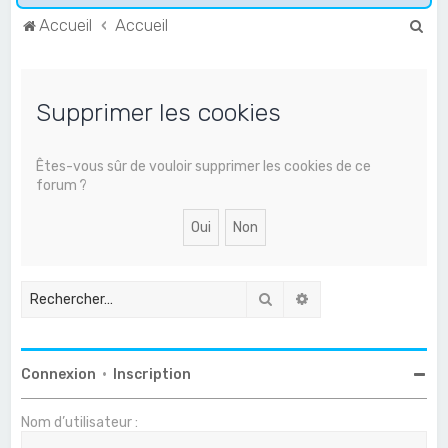
R
Accueil
Accueil
e
c
Supprimer les cookies
h
e
r
Êtes-vous sûr de vouloir supprimer les cookies de ce
forum ?
c
h
e
r
Rechercher
Recherche avancée
Connexion
•
Inscription
Nom d’utilisateur :