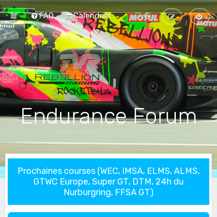
FAQ
Calendrier
Endurance Forum
Prochaines courses (WEC, IMSA, ELMS, ALMS,
GTWC Europe, Super GT, DTM, 24h du
Nurburgring, FFSA GT)