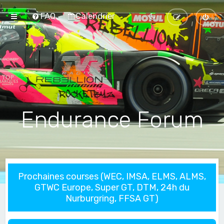
FAQ
Calendrier
Endurance Forum
Prochaines courses (WEC, IMSA, ELMS, ALMS,
GTWC Europe, Super GT, DTM, 24h du
Nurburgring, FFSA GT)