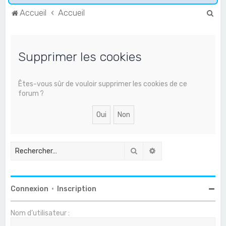
R
Accueil
Accueil
e
c
Supprimer les cookies
h
e
r
Êtes-vous sûr de vouloir supprimer les cookies de ce
forum ?
c
h
e
r
Rechercher
Recherche avancée
Connexion
•
Inscription
Nom d’utilisateur :