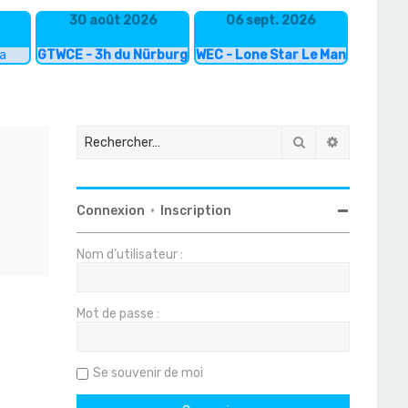
30 août 2026
06 sept. 2026
ka
GTWCE - 3h du Nürburgring
WEC - Lone Star Le Mans
Rechercher
Recherche
Connexion
•
Inscription
Nom d’utilisateur :
Mot de passe :
Se souvenir de moi