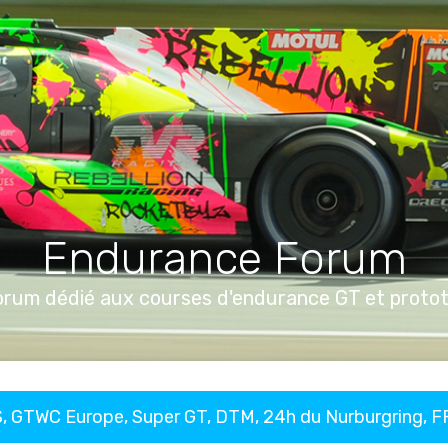
Endurance Forum
orum dédié aux courses d'endurance GT et proto
, GTWC Europe, Super GT, DTM, 24h du Nurburgring, 