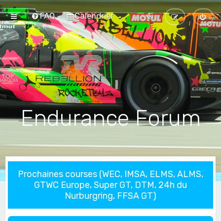
FAQ
Calendrier
Endurance Forum
Prochaines courses (WEC, IMSA, ELMS, ALMS,
GTWC Europe, Super GT, DTM, 24h du
Nurburgring, FFSA GT)