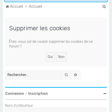
R
Accueil
Accueil
e
c
Supprimer les cookies
h
e
r
Êtes-vous sûr de vouloir supprimer les cookies de ce
forum ?
c
h
e
r
Rechercher
Recherche avancée
Connexion
•
Inscription
Nom d’utilisateur :