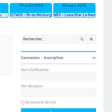
30 août 2026
06 sept. 2026
ka
GTWCE - 3h du Nürburgring
WEC - Lone Star Le Mans
Rechercher
Recherche
Connexion
•
Inscription
Nom d’utilisateur :
Mot de passe :
Se souvenir de moi