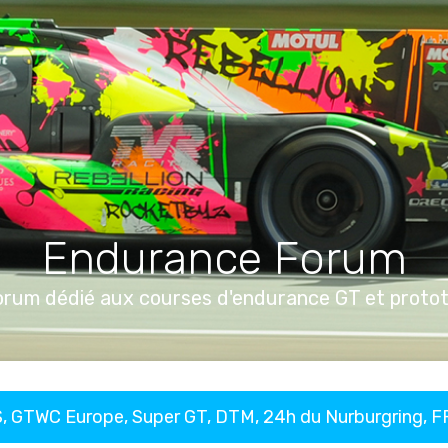
Endurance Forum
orum dédié aux courses d'endurance GT et proto
, GTWC Europe, Super GT, DTM, 24h du Nurburgring, 