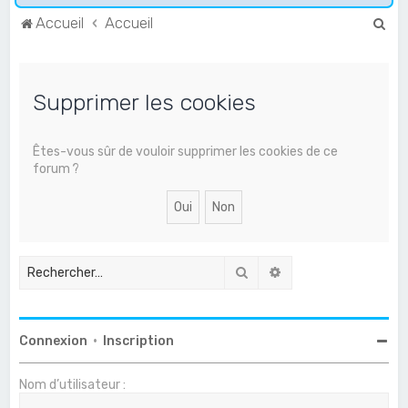
R
Accueil
Accueil
e
c
Supprimer les cookies
h
e
r
Êtes-vous sûr de vouloir supprimer les cookies de ce
forum ?
c
h
e
r
Rechercher
Recherche avancée
Connexion
•
Inscription
Nom d’utilisateur :