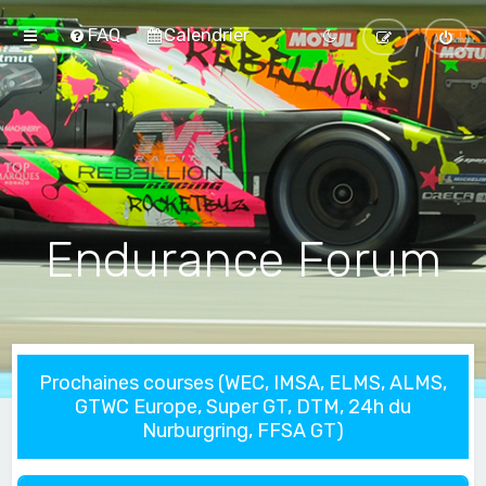
FAQ
Calendrier
Endurance Forum
Prochaines courses (WEC, IMSA, ELMS, ALMS,
GTWC Europe, Super GT, DTM, 24h du
Nurburgring, FFSA GT)