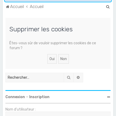
R
Accueil
Accueil
e
c
Supprimer les cookies
h
e
r
Êtes-vous sûr de vouloir supprimer les cookies de ce
forum ?
c
h
e
r
Rechercher
Recherche avancée
Connexion
•
Inscription
Nom d’utilisateur :