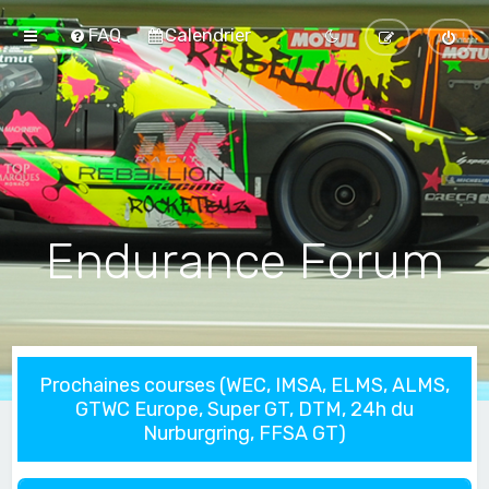
FAQ
Calendrier
Endurance Forum
Prochaines courses (WEC, IMSA, ELMS, ALMS,
GTWC Europe, Super GT, DTM, 24h du
Nurburgring, FFSA GT)