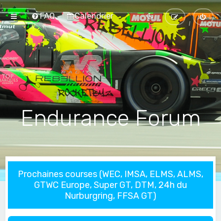
FAQ
Calendrier
Endurance Forum
Prochaines courses (WEC, IMSA, ELMS, ALMS,
GTWC Europe, Super GT, DTM, 24h du
Nurburgring, FFSA GT)