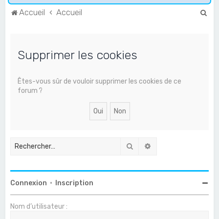
R
Accueil
Accueil
e
c
Supprimer les cookies
h
e
r
Êtes-vous sûr de vouloir supprimer les cookies de ce
forum ?
c
h
e
r
Rechercher
Recherche avancée
Connexion
•
Inscription
Nom d’utilisateur :