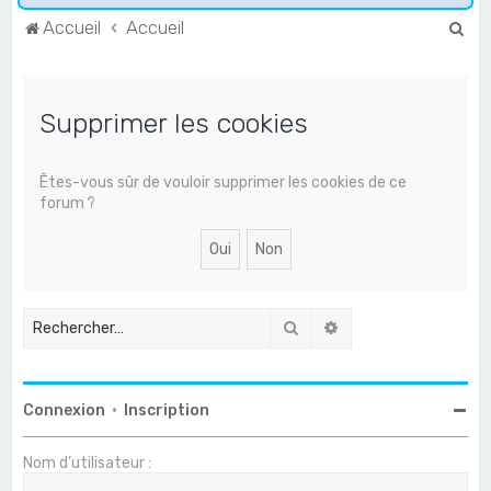
R
Accueil
Accueil
e
c
Supprimer les cookies
h
e
r
Êtes-vous sûr de vouloir supprimer les cookies de ce
forum ?
c
h
e
r
Rechercher
Recherche avancée
Connexion
•
Inscription
Nom d’utilisateur :