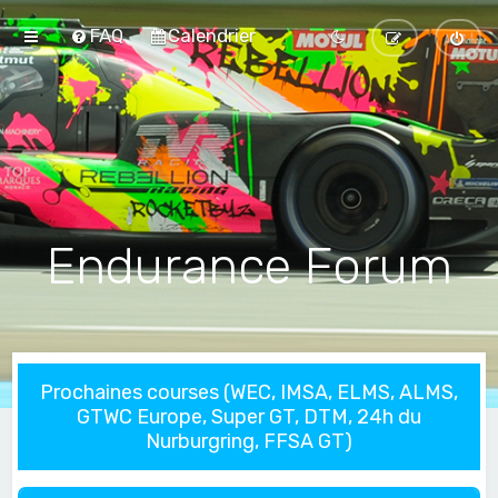
FAQ
Calendrier
Endurance Forum
Prochaines courses (WEC, IMSA, ELMS, ALMS,
GTWC Europe, Super GT, DTM, 24h du
Nurburgring, FFSA GT)