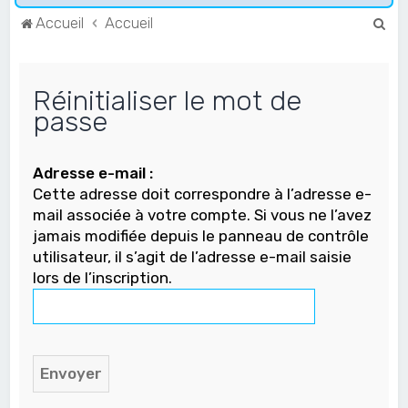
R
Accueil
Accueil
e
c
Réinitialiser le mot de
h
passe
e
r
Adresse e-mail :
c
Cette adresse doit correspondre à l’adresse e-
h
mail associée à votre compte. Si vous ne l’avez
e
jamais modifiée depuis le panneau de contrôle
r
utilisateur, il s’agit de l’adresse e-mail saisie
lors de l’inscription.