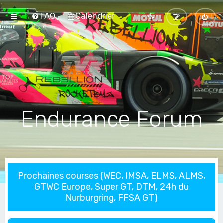
FAQ
Calendrier
Endurance Forum
Prochaines courses (WEC, IMSA, ELMS, ALMS,
GTWC Europe, Super GT, DTM, 24h du
Nurburgring, FFSA GT)