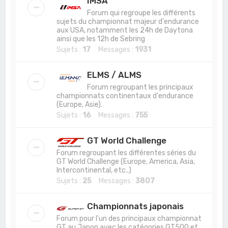
IMSA
Forum qui regroupe les différents
sujets du championnat majeur d'endurance
aux USA, notamment les 24h de Daytona
ainsi que les 12h de Sebring
Sujets :
17
Messages :
1931
ELMS / ALMS
Forum regroupant les principaux
championnats continentaux d'endurance
(Europe, Asie).
Sujets :
16
Messages :
755
GT World Challenge
Forum regroupant les différentes séries du
GT World Challenge (Europe, America, Asia,
Intercontinental, etc..)
Sujets :
25
Messages :
3807
Championnats japonais
Forum pour l'un des principaux championnat
GT au Japon avec les catégories GT500 et