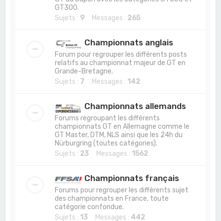
GT300.
Sujets :
9
Messages :
265
Championnats anglais
Forum pour regrouper les différents posts
relatifs au championnat majeur de GT en
Grande-Bretagne.
Sujets :
7
Messages :
142
Championnats allemands
Forums regroupant les différents
championnats GT en Allemagne comme le
GT Master, DTM, NLS ainsi que les 24h du
Nürburgring (toutes catégories).
Sujets :
23
Messages :
1562
Championnats français
Forums pour regrouper les différents sujet
des championnats en France, toute
catégorie confondue.
Sujets :
13
Messages :
442