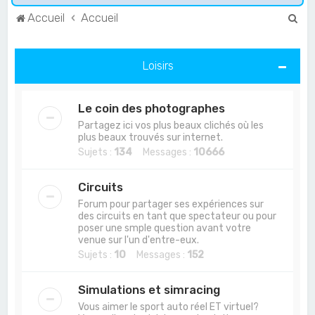
R
Accueil
Accueil
e
c
Loisirs
h
e
Le coin des photographes
r
Partagez ici vos plus beaux clichés où les
c
plus beaux trouvés sur internet.
Sujets :
134
Messages :
10666
h
e
Circuits
r
Forum pour partager ses expériences sur
des circuits en tant que spectateur ou pour
poser une smple question avant votre
venue sur l'un d'entre-eux.
Sujets :
10
Messages :
152
Simulations et simracing
Vous aimer le sport auto réel ET virtuel?