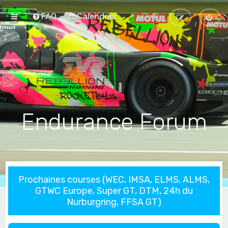
FAQ
Calendrier
Endurance Forum
Prochaines courses (WEC, IMSA, ELMS, ALMS,
GTWC Europe, Super GT, DTM, 24h du
Nurburgring, FFSA GT)