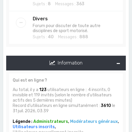
Sujets :
8
Messages :
363
Divers
Forum pour discuter de toute autre
disciplines de sport motorisé.
Sujets :
40
Messages :
888
Information
Qui est en ligne ?
Au total, il y a
123
utilisateurs en ligne :: 4 inscrits, 0
invisible et 119 invités (selon le nombre d’utilisateurs
actifs des 5 dernières minutes)
Record d’utilisateurs en ligne simultanément :
3610
le
31 juil. 2026, 03:39
Légende :
Administrateurs
,
Modérateurs généraux
,
Utilisateurs inscrits
,