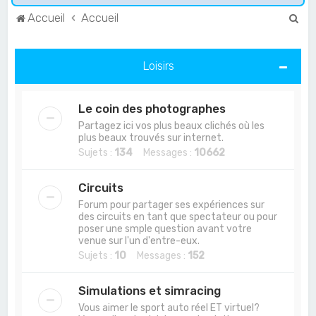
R
Accueil
Accueil
e
c
Loisirs
h
e
Le coin des photographes
r
Partagez ici vos plus beaux clichés où les
c
plus beaux trouvés sur internet.
Sujets :
134
Messages :
10662
h
e
Circuits
r
Forum pour partager ses expériences sur
des circuits en tant que spectateur ou pour
poser une smple question avant votre
venue sur l'un d'entre-eux.
Sujets :
10
Messages :
152
Simulations et simracing
Vous aimer le sport auto réel ET virtuel?