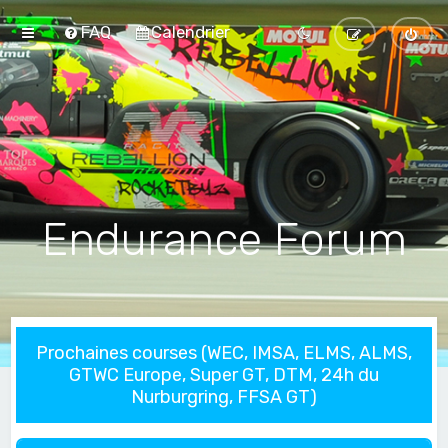
FAQ
Calendrier
Endurance Forum
Prochaines courses (WEC, IMSA, ELMS, ALMS,
GTWC Europe, Super GT, DTM, 24h du
Nurburgring, FFSA GT)