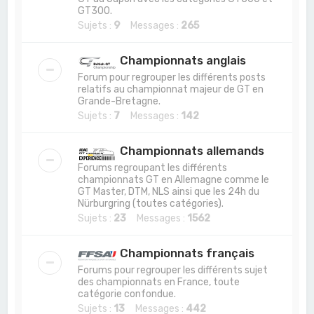
GT300.
Sujets :
9
Messages :
265
Championnats anglais
Forum pour regrouper les différents posts
relatifs au championnat majeur de GT en
Grande-Bretagne.
Sujets :
7
Messages :
142
Championnats allemands
Forums regroupant les différents
championnats GT en Allemagne comme le
GT Master, DTM, NLS ainsi que les 24h du
Nürburgring (toutes catégories).
Sujets :
23
Messages :
1562
Championnats français
Forums pour regrouper les différents sujet
des championnats en France, toute
catégorie confondue.
Sujets :
13
Messages :
442