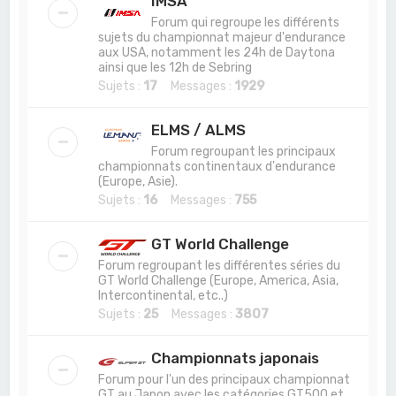
IMSA
Forum qui regroupe les différents
sujets du championnat majeur d'endurance
aux USA, notamment les 24h de Daytona
ainsi que les 12h de Sebring
Sujets :
17
Messages :
1929
ELMS / ALMS
Forum regroupant les principaux
championnats continentaux d'endurance
(Europe, Asie).
Sujets :
16
Messages :
755
GT World Challenge
Forum regroupant les différentes séries du
GT World Challenge (Europe, America, Asia,
Intercontinental, etc..)
Sujets :
25
Messages :
3807
Championnats japonais
Forum pour l'un des principaux championnat
GT au Japon avec les catégories GT500 et