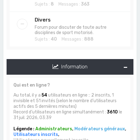
Sujets :
8
Messages :
363
Divers
Forum pour discuter de toute autre
disciplines de sport motorisé.
Sujets :
40
Messages :
888
Information
Qui est en ligne ?
Au total, il y a
54
utilisateurs en ligne :: 2 inscrits, 1
invisible et 51 invités (selon le nombre d’utilisateurs
actifs des 5 dernières minutes)
Record d’utilisateurs en ligne simultanément :
3610
le
31 juil. 2026, 03:39
Légende :
Administrateurs
,
Modérateurs généraux
,
Utilisateurs inscrits
,