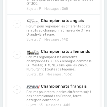
GT300.
Sujets :
9
Messages :
265
Championnats anglais
Forum pour regrouper les différents posts
relatifs au championnat majeur de GT en
Grande-Bretagne.
Sujets :
7
Messages :
142
Championnats allemands
Forums regroupant les différents
championnats GT en Allemagne comme le
GT Master, DTM, NLS ainsi que les 24h du
Nürburgring (toutes catégories).
Sujets :
23
Messages :
1562
Championnats français
Forums pour regrouper les différents sujet
des championnats en France, toute
catégorie confondue.
Sujets :
13
Messages :
442