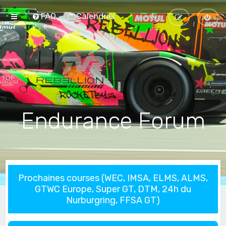
FAQ
Calendrier
Endurance Forum
Prochaines courses (WEC, IMSA, ELMS, ALMS,
GTWC Europe, Super GT, DTM, 24h du
Nurburgring, FFSA GT)