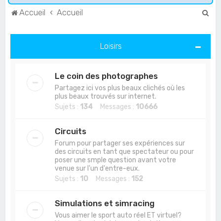
R
Accueil
Accueil
e
c
Loisirs
h
e
Le coin des photographes
r
Partagez ici vos plus beaux clichés où les
c
plus beaux trouvés sur internet.
Sujets :
134
Messages :
10666
h
e
Circuits
r
Forum pour partager ses expériences sur
des circuits en tant que spectateur ou pour
poser une smple question avant votre
venue sur l'un d'entre-eux.
Sujets :
10
Messages :
152
Simulations et simracing
Vous aimer le sport auto réel ET virtuel?