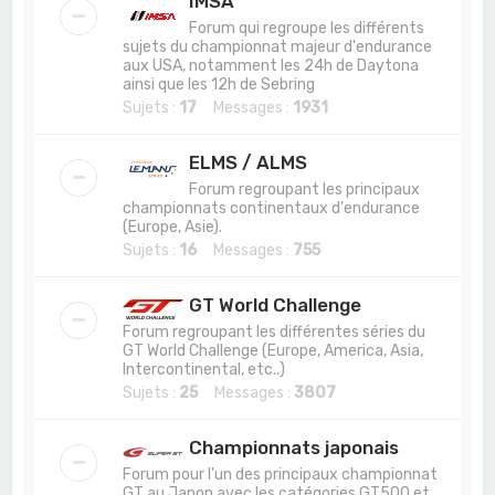
IMSA
Forum qui regroupe les différents
sujets du championnat majeur d'endurance
aux USA, notamment les 24h de Daytona
ainsi que les 12h de Sebring
Sujets :
17
Messages :
1931
ELMS / ALMS
Forum regroupant les principaux
championnats continentaux d'endurance
(Europe, Asie).
Sujets :
16
Messages :
755
GT World Challenge
Forum regroupant les différentes séries du
GT World Challenge (Europe, America, Asia,
Intercontinental, etc..)
Sujets :
25
Messages :
3807
Championnats japonais
Forum pour l'un des principaux championnat
GT au Japon avec les catégories GT500 et