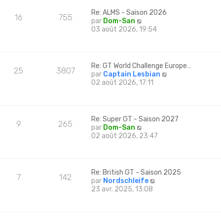
g
l
r
d
e
t
m
Re: ALMS - Saison 2026
e
16
755
e
e
C
par
Dom-San
r
r
s
o
03 août 2026, 19:54
n
l
s
n
i
e
a
s
e
d
g
u
r
e
e
l
m
Re: GT World Challenge Europe…
r
25
3807
t
e
C
par
Captain Lesbian
n
e
s
o
02 août 2026, 17:11
i
r
s
n
e
l
a
s
r
e
g
u
m
d
e
l
e
Re: Super GT - Saison 2027
e
9
265
t
s
C
par
Dom-San
r
e
s
o
02 août 2026, 23:47
n
r
a
n
i
l
g
s
e
e
e
u
r
d
l
m
Re: British GT - Saison 2025
e
7
142
t
e
C
par
Nordschleife
r
e
s
o
23 avr. 2025, 13:08
n
r
s
n
i
l
a
s
e
e
g
u
r
d