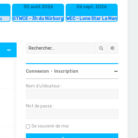
30 août 2026
06 sept. 2026
ka
GTWCE - 3h du Nürburgring
WEC - Lone Star Le Mans
Rechercher
Recherche
Connexion
•
Inscription
Nom d’utilisateur :
Mot de passe :
Se souvenir de moi