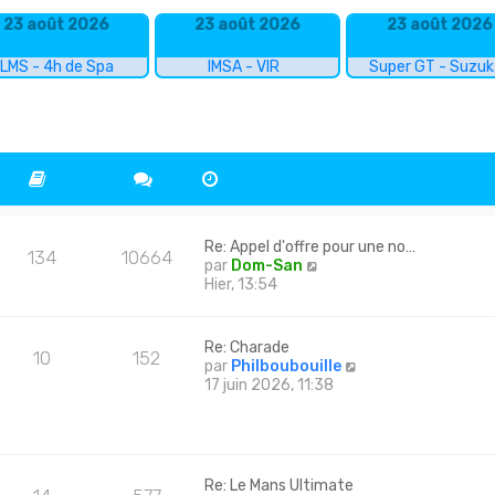
23 août 2026
23 août 2026
23 août 2026
LMS - 4h de Spa
IMSA - VIR
Super GT - Suzu
Re: Appel d'offre pour une no…
134
10664
C
par
Dom-San
o
Hier, 13:54
n
s
u
Re: Charade
10
152
l
C
par
Philboubouille
t
o
17 juin 2026, 11:38
e
n
r
s
l
u
e
l
d
t
Re: Le Mans Ultimate
e