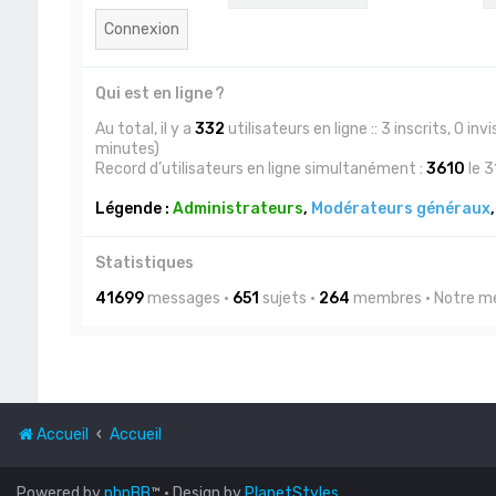
Qui est en ligne ?
Au total, il y a
332
utilisateurs en ligne :: 3 inscrits, 0 in
minutes)
Record d’utilisateurs en ligne simultanément :
3610
le 3
Légende :
Administrateurs
,
Modérateurs généraux
Statistiques
41699
messages •
651
sujets •
264
membres • Notre me
Accueil
Accueil
Powered by
phpBB
™
• Design by
PlanetStyles