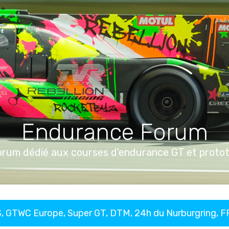
Endurance Forum
orum dédié aux courses d'endurance GT et proto
, GTWC Europe, Super GT, DTM, 24h du Nurburgring, 