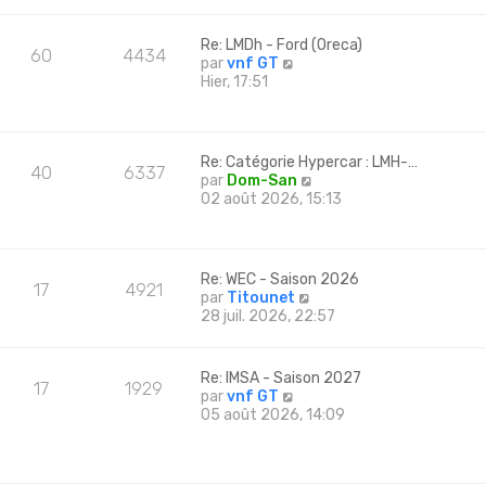
s
r
s
l
Re: LMDh - Ford (Oreca)
a
e
60
4434
C
par
vnf GT
g
d
o
Hier, 17:51
e
e
n
r
s
n
u
i
l
e
Re: Catégorie Hypercar : LMH-…
40
6337
t
r
C
par
Dom-San
e
m
o
02 août 2026, 15:13
r
e
n
l
s
s
e
s
u
d
a
l
Re: WEC - Saison 2026
e
g
17
4921
t
C
par
Titounet
r
e
e
o
28 juil. 2026, 22:57
n
r
n
i
l
s
e
e
u
r
Re: IMSA - Saison 2027
d
17
1929
l
m
C
par
vnf GT
e
t
e
o
05 août 2026, 14:09
r
e
s
n
n
r
s
s
i
l
a
u
e
e