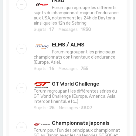
IMSA
Forum qui regroupe les différents
sujets du championnat majeur d'endurance
aux USA, notamment les 24h de Daytona
ainsi que les 12h de Sebring
Sujets :
17
Messages :
1930
ELMS / ALMS
Forum regroupant les principaux
championnats continentaux d'endurance
(Europe, Asie).
Sujets :
16
Messages :
755
GT World Challenge
Forum regroupant les différentes séries du
GT World Challenge (Europe, America, Asia,
Intercontinental, etc..)
Sujets :
25
Messages :
3807
Championnats japonais
Forum pour l'un des principaux championnat
GT au Japon avec les catégories GT500 et