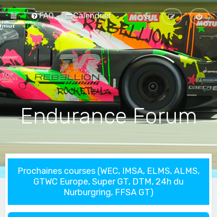
FAQ
Calendrier
Endurance Forum
Prochaines courses (WEC, IMSA, ELMS, ALMS,
GTWC Europe, Super GT, DTM, 24h du
Nurburgring, FFSA GT)