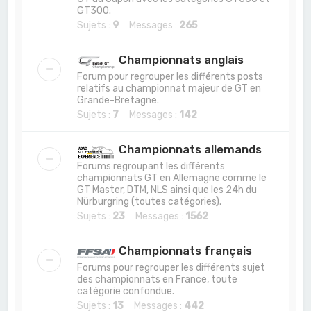
GT300.
Sujets :
9
Messages :
265
Championnats anglais
Forum pour regrouper les différents posts
relatifs au championnat majeur de GT en
Grande-Bretagne.
Sujets :
7
Messages :
142
Championnats allemands
Forums regroupant les différents
championnats GT en Allemagne comme le
GT Master, DTM, NLS ainsi que les 24h du
Nürburgring (toutes catégories).
Sujets :
23
Messages :
1562
Championnats français
Forums pour regrouper les différents sujet
des championnats en France, toute
catégorie confondue.
Sujets :
13
Messages :
442