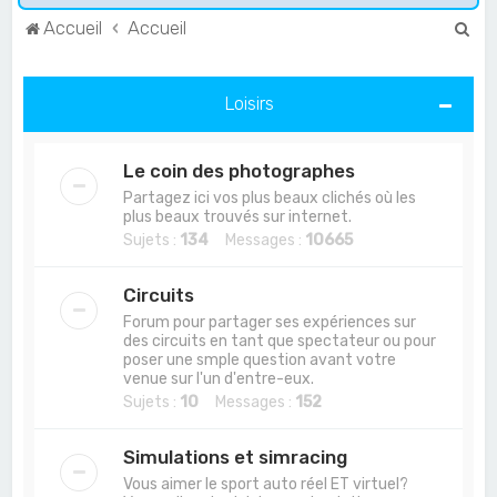
R
Accueil
Accueil
e
c
Loisirs
h
e
Le coin des photographes
r
Partagez ici vos plus beaux clichés où les
c
plus beaux trouvés sur internet.
Sujets :
134
Messages :
10665
h
e
Circuits
r
Forum pour partager ses expériences sur
des circuits en tant que spectateur ou pour
poser une smple question avant votre
venue sur l'un d'entre-eux.
Sujets :
10
Messages :
152
Simulations et simracing
Vous aimer le sport auto réel ET virtuel?