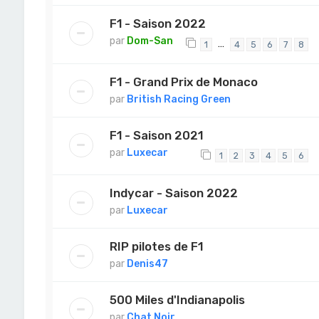
F1 - Saison 2022
par
Dom-San
…
1
4
5
6
7
8
F1 - Grand Prix de Monaco
par
British Racing Green
F1 - Saison 2021
par
Luxecar
1
2
3
4
5
6
Indycar - Saison 2022
par
Luxecar
RIP pilotes de F1
par
Denis47
500 Miles d'Indianapolis
par
Chat Noir