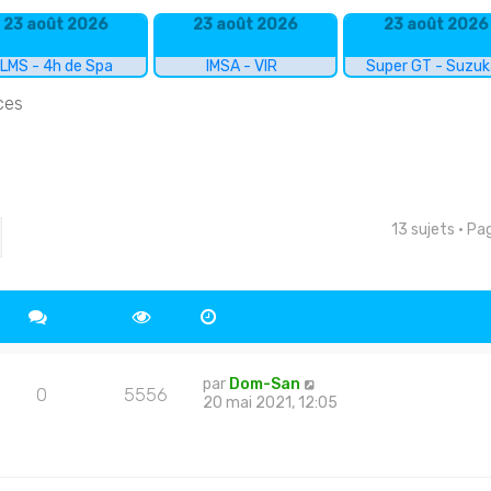
23 août 2026
23 août 2026
23 août 2026
LMS - 4h de Spa
IMSA - VIR
Super GT - Suzu
ces
13 sujets • P
cher
echerche avancée
par
Dom-San
0
5556
20 mai 2021, 12:05