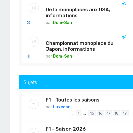
De la monoplaces aux USA,
informations
par
Dom-San
Championnat monoplace du
Japon, informations
par
Dom-San
Sujets
F1 - Toutes les saisons
par
Luxecar
…
1
15
16
17
18
19
F1 - Saison 2026