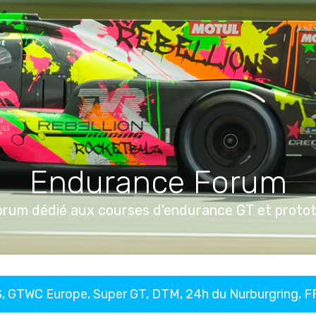
Endurance Forum
orum dédié aux courses d'endurance GT et proto
, GTWC Europe, Super GT, DTM, 24h du Nurburgring, 