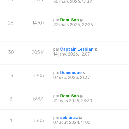
30 mars 2026, 17:32
par
Dom-San
26
14707
22 mars 2026, 22:26
par
Captain Lesbian
30
20514
14 janv. 2026, 12:07
par
Dominique
18
5905
07 déc. 2025, 21:37
par
Dom-San
3
5901
21 mars 2025, 23:30
par
seblaraz
1
5303
07 août 2024, 11:00