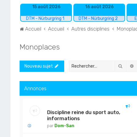
15 août 2026
16 août 2026
DTM - Nürburgring 1
DTM - Nürburgring 2
E
Accueil
Accueil
Autres disciplines
Monopla
Monoplaces
Recher
R
Nouveau sujet
Annonces
Discipline reine du sport auto,
informations
par
Dom-San