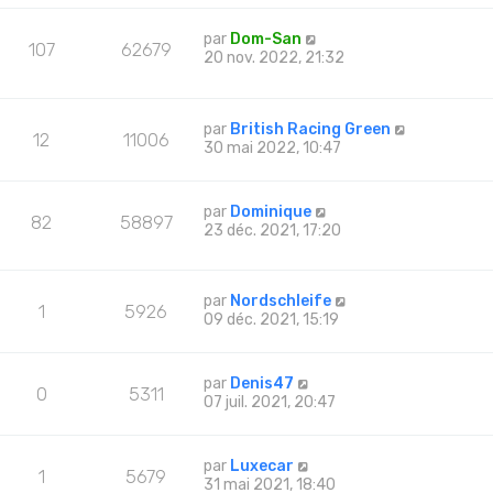
par
Dom-San
107
62679
20 nov. 2022, 21:32
par
British Racing Green
12
11006
30 mai 2022, 10:47
par
Dominique
82
58897
23 déc. 2021, 17:20
par
Nordschleife
1
5926
09 déc. 2021, 15:19
par
Denis47
0
5311
07 juil. 2021, 20:47
par
Luxecar
1
5679
31 mai 2021, 18:40