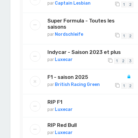
par
Captain Lesbian
1
2
Super Formula - Toutes les
saisons
par
Nordschleife
1
2
Indycar - Saison 2023 et plus
par
Luxecar
1
2
3
F1 - saison 2025
par
British Racing Green
1
2
RIP F1
par
Luxecar
RIP Red Bull
par
Luxecar