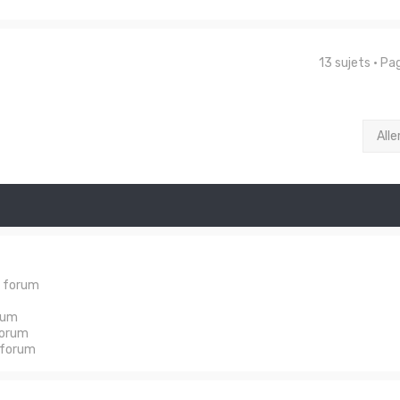
13 sujets • P
Alle
e forum
rum
forum
 forum