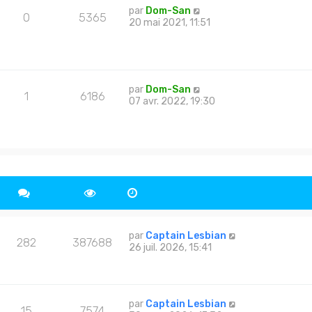
par
Dom-San
0
5365
20 mai 2021, 11:51
par
Dom-San
1
6186
07 avr. 2022, 19:30
par
Captain Lesbian
282
387688
26 juil. 2026, 15:41
par
Captain Lesbian
15
7574