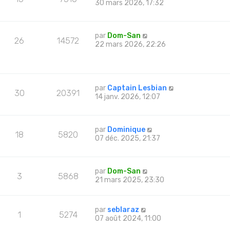
30 mars 2026, 17:32
par
Dom-San
26
14572
22 mars 2026, 22:26
par
Captain Lesbian
30
20391
14 janv. 2026, 12:07
par
Dominique
18
5820
07 déc. 2025, 21:37
par
Dom-San
3
5868
21 mars 2025, 23:30
par
seblaraz
1
5274
07 août 2024, 11:00