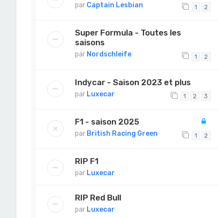
par
Captain Lesbian
1
2
Super Formula - Toutes les
saisons
par
Nordschleife
1
2
Indycar - Saison 2023 et plus
par
Luxecar
1
2
3
F1 - saison 2025
par
British Racing Green
1
2
RIP F1
par
Luxecar
RIP Red Bull
par
Luxecar