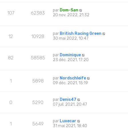
par
Dom-San
107
62383
20 nov. 2022, 21:32
par
British Racing Green
12
10928
30 mai 2022, 10:47
par
Dominique
82
58585
23 déc. 2021, 17:20
par
Nordschleife
1
5898
09 déc. 2021, 15:19
par
Denis47
0
5290
07 juil. 2021, 20:47
par
Luxecar
1
5649
31 mai 2021, 18:40