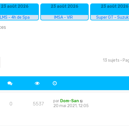
23 août 2026
23 août 2026
23 août 2026
LMS - 4h de Spa
IMSA - VIR
Super GT - Suzu
ces
13 sujets • P
cher
echerche avancée
par
Dom-San
0
5537
20 mai 2021, 12:05