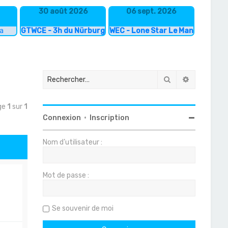
30 août 2026
06 sept. 2026
ka
GTWCE - 3h du Nürburgring
WEC - Lone Star Le Mans
Rechercher
Recherche
age
1
sur
1
Connexion
•
Inscription
Nom d’utilisateur :
Mot de passe :
Se souvenir de moi