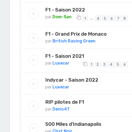
F1 - Saison 2022
par
Dom-San
…
1
4
5
6
7
8
F1 - Grand Prix de Monaco
par
British Racing Green
F1 - Saison 2021
par
Luxecar
1
2
3
4
5
6
Indycar - Saison 2022
par
Luxecar
RIP pilotes de F1
par
Denis47
500 Miles d'Indianapolis
par
Chat Noir