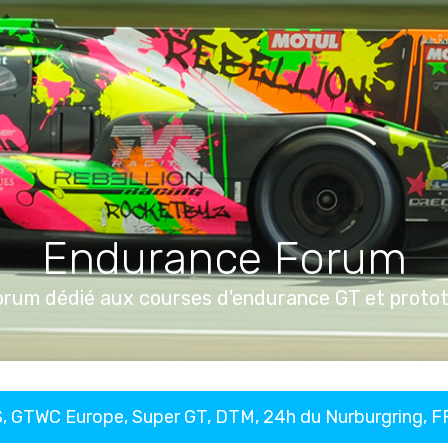
Endurance Forum
orum dédié aux courses d'endurance GT et proto
, GTWC Europe, Super GT, DTM, 24h du Nurburgring, 