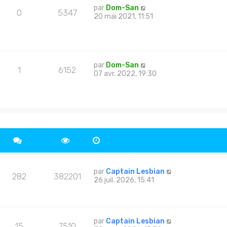
par
Dom-San
0
5347
20 mai 2021, 11:51
par
Dom-San
1
6152
07 avr. 2022, 19:30
par
Captain Lesbian
282
382201
26 juil. 2026, 15:41
par
Captain Lesbian
15
7510