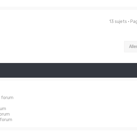
13 sujets • P
Alle
e forum
rum
forum
 forum