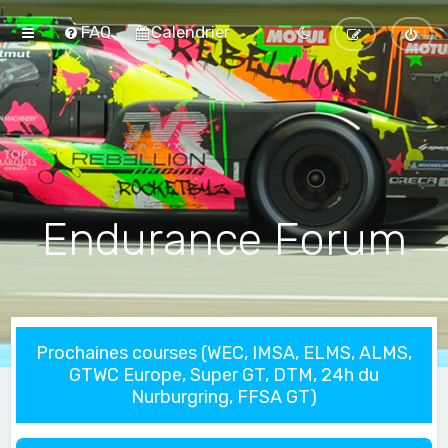
FAQ
Calendrier
Endurance Forum
Prochaines courses (WEC, IMSA, ELMS, ALMS,
GTWC Europe, Super GT, DTM, 24h du
Nurburgring, FFSA GT)