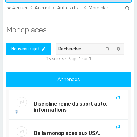
R
Accueil
Accueil
Autres disciplines
Monoplaces
e
c
Monoplaces
h
e
Rechercher
Recher
Nouveau sujet
r
c
13 sujets • Page
1
sur
1
h
e
Annonces
r
Discipline reine du sport auto,
informations
De la monoplaces aux USA,