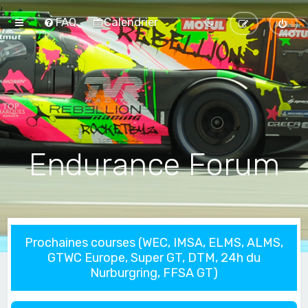
FAQ
Calendrier
Endurance Forum
Prochaines courses (WEC, IMSA, ELMS, ALMS,
GTWC Europe, Super GT, DTM, 24h du
Nurburgring, FFSA GT)