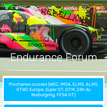
FAQ
Calendrier
Endurance Forum
Prochaines courses (WEC, IMSA, ELMS, ALMS,
GTWC Europe, Super GT, DTM, 24h du
Nurburgring, FFSA GT)