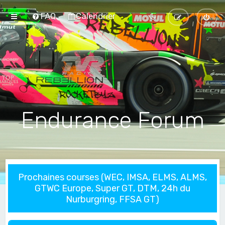
FAQ
Calendrier
Endurance Forum
Prochaines courses (WEC, IMSA, ELMS, ALMS,
GTWC Europe, Super GT, DTM, 24h du
Nurburgring, FFSA GT)