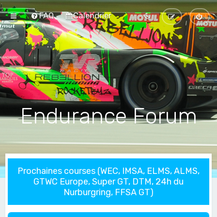
FAQ
Calendrier
Endurance Forum
Prochaines courses (WEC, IMSA, ELMS, ALMS,
GTWC Europe, Super GT, DTM, 24h du
Nurburgring, FFSA GT)