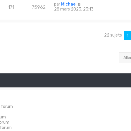
par
Michael
171
75962
28 mars 2023, 23:13
22 sujets
1
Alle
e forum
rum
forum
 forum