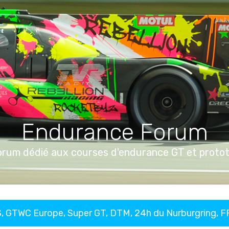
Endurance Forum
orum dédié aux courses d'endurance GT et proto
, GTWC Europe, Super GT, DTM, 24h du Nurburgring, 