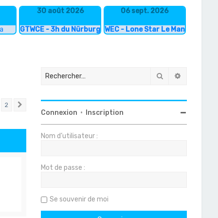
30 août 2026
06 sept. 2026
ka
GTWCE - 3h du Nürburgring
WEC - Lone Star Le Mans
Rechercher
Recherche
2
Suivant
Connexion
•
Inscription
Nom d’utilisateur :
Mot de passe :
Se souvenir de moi