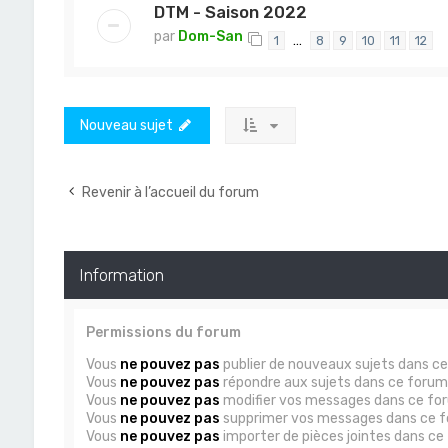
DTM - Saison 2022
par
Dom-San
…
1
8
9
10
11
12
Nouveau sujet
Revenir à l’accueil du forum
Information
Permissions du forum
Vous
ne pouvez pas
publier de nouveaux sujets dans c
Vous
ne pouvez pas
répondre aux sujets dans ce forum
Vous
ne pouvez pas
modifier vos messages dans ce fo
Vous
ne pouvez pas
supprimer vos messages dans ce 
Vous
ne pouvez pas
importer de pièces jointes dans ce