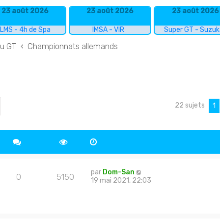
23 août 2026
23 août 2026
23 août 2026
LMS - 4h de Spa
IMSA - VIR
Super GT - Suzu
du GT
Championnats allemands
22 sujets
cher
echerche avancée
1
par
Dom-San
0
5150
19 mai 2021, 22:03