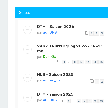
Sujets
DTM - Saison 2026
par
auTOMS
1
2
3
24h du Nürburgring 2026 - 14 -17
mai
par
Dom-San
…
1
11
12
13
14
15
NLS - Saison 2025
par
wollek_fan
1
2
DTM - saison 2025
par
auTOMS
…
1
6
7
8
9
10