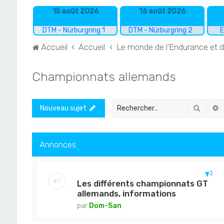
15 août 2026
16 août 2026
DTM - Nürburgring 1
DTM - Nürburgring 2
E
Accueil
Accueil
Le monde de l'Endurance et 
Championnats allemands
Recher
R
Nouveau sujet
Annonces
Les différents championnats GT
allemands, informations
par
Dom-San