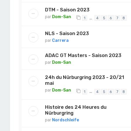
DTM - Saison 2023
par
Dom-San
…
1
4
5
6
7
8
NLS - Saison 2023
par
Carrera
ADAC GT Masters - Saison 2023
par
Dom-San
24h du Nürburgring 2023 - 20/21
mai
par
Dom-San
…
1
4
5
6
7
8
Histoire des 24 Heures du
Nürburgring
par
Nordschleife