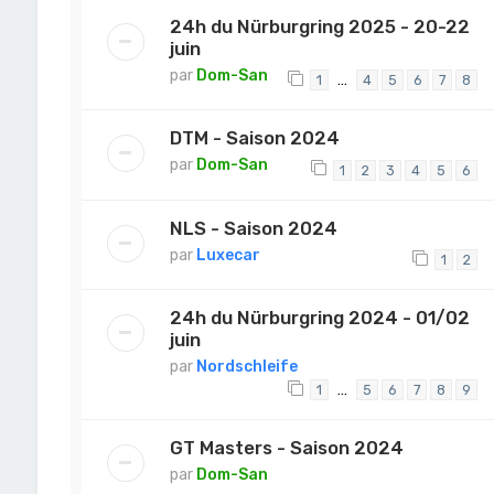
24h du Nürburgring 2025 - 20-22
juin
par
Dom-San
…
1
4
5
6
7
8
DTM - Saison 2024
par
Dom-San
1
2
3
4
5
6
NLS - Saison 2024
par
Luxecar
1
2
24h du Nürburgring 2024 - 01/02
juin
par
Nordschleife
…
1
5
6
7
8
9
GT Masters - Saison 2024
par
Dom-San