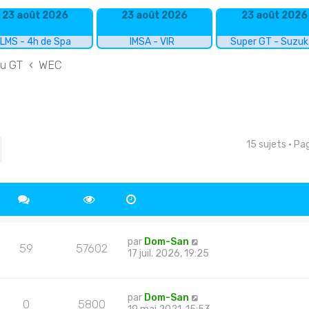
23 août 2026
23 août 2026
23 août 2026
LMS - 4h de Spa
IMSA - VIR
Super GT - Suzu
du GT
WEC
15 sujets • P
cher
echerche avancée
par
Dom-San
59
57602
17 juil. 2026, 19:25
par
Dom-San
0
5800