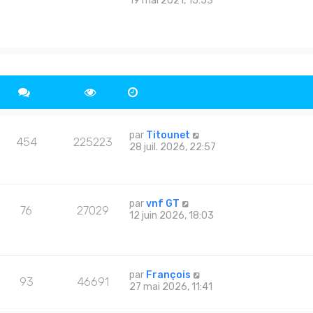
19 mai 2021, 15:53
par
Titounet
454
225223
28 juil. 2026, 22:57
par
vnf GT
76
27029
12 juin 2026, 18:03
par
François
93
46691
27 mai 2026, 11:41