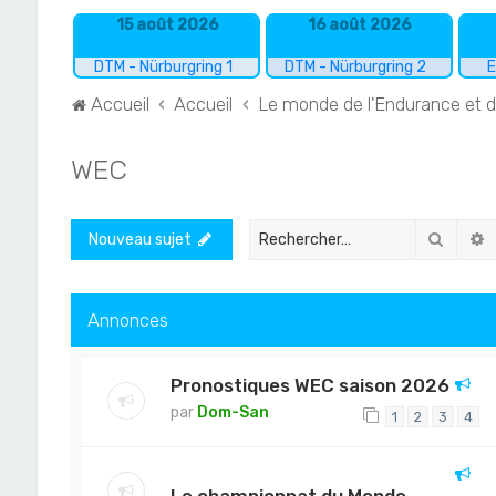
15 août 2026
16 août 2026
DTM - Nürburgring 1
DTM - Nürburgring 2
E
Accueil
Accueil
Le monde de l'Endurance et 
WEC
Recher
R
Nouveau sujet
Annonces
Pronostiques WEC saison 2026
par
Dom-San
1
2
3
4