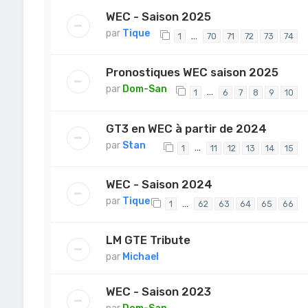
WEC - Saison 2025
par
Tique
…
1
70
71
72
73
74
Pronostiques WEC saison 2025
par
Dom-San
…
1
6
7
8
9
10
GT3 en WEC à partir de 2024
par
Stan
…
1
11
12
13
14
15
WEC - Saison 2024
par
Tique
…
1
62
63
64
65
66
LM GTE Tribute
par
Michael
WEC - Saison 2023