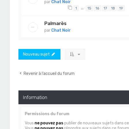
par
Chat Noir
…
1
15
16
17
18
19
Palmarès
par
Chat Noir
Nouveau sujet
Revenir à l’accueil du forum
Information
Permissions du forum
Vous
ne pouvez pas
publier de nouveaux sujets dans c
Vous
ne pouvez pas
répondre aux sujets dans ce forum