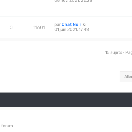
08 nov. 2021, 22:28
par
Chat Noir
0
11601
01 juin 2021, 17:48
15 sujets • P
Alle
e forum