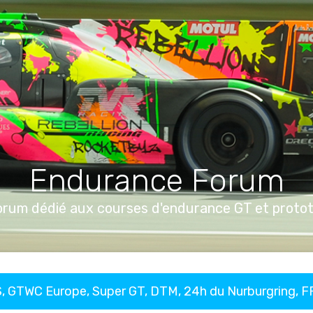
Endurance Forum
orum dédié aux courses d'endurance GT et proto
, GTWC Europe, Super GT, DTM, 24h du Nurburgring, 