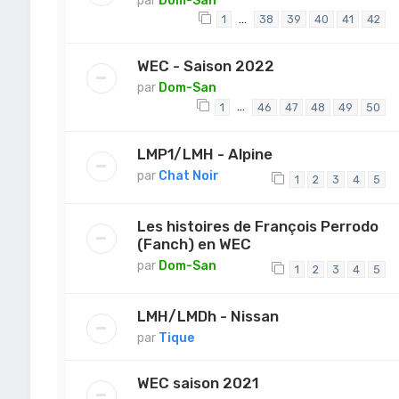
par
Dom-San
…
1
38
39
40
41
42
WEC - Saison 2022
par
Dom-San
…
1
46
47
48
49
50
LMP1/LMH - Alpine
par
Chat Noir
1
2
3
4
5
Les histoires de François Perrodo
(Fanch) en WEC
par
Dom-San
1
2
3
4
5
LMH/LMDh - Nissan
par
Tique
WEC saison 2021