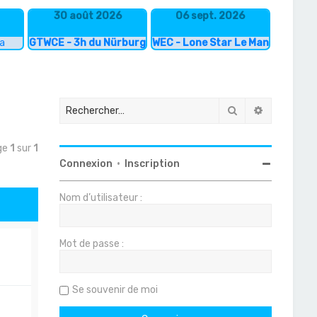
30 août 2026
06 sept. 2026
ka
GTWCE - 3h du Nürburgring
WEC - Lone Star Le Mans
Rechercher
Recherche
age
1
sur
1
Connexion
•
Inscription
Nom d’utilisateur :
Mot de passe :
Se souvenir de moi