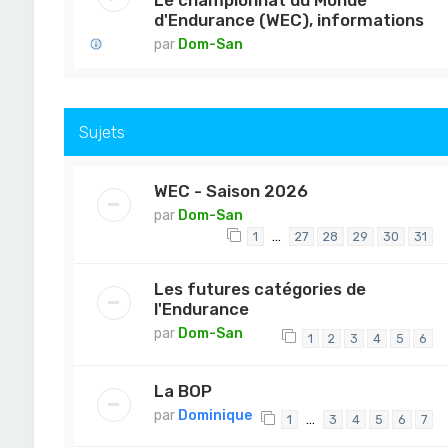
Le championnat du Monde
d'Endurance (WEC), informations
par
Dom-San
Sujets
WEC - Saison 2026
par
Dom-San
…
1
27
28
29
30
31
Les futures catégories de
l'Endurance
par
Dom-San
1
2
3
4
5
6
La BOP
par
Dominique
…
1
3
4
5
6
7