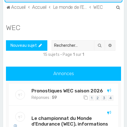
R
Accueil
Accueil
Le monde de l'Endurance et du GT
WEC
e
c
WEC
h
e
Rechercher
Recher
Nouveau sujet
r
c
15 sujets • Page
1
sur
1
h
e
Annonces
r
Pronostiques WEC saison 2026
Réponses :
59
1
2
3
4
Le championnat du Monde
d'Endurance (WEC), informations