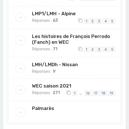
LMP1/LMH - Alpine
Réponses :
63
1
2
3
4
5
Les histoires de François Perrodo
(Fanch) en WEC
Réponses :
71
1
2
3
4
5
LMH/LMDh - Nissan
Réponses :
9
WEC saison 2021
Réponses :
271
…
1
16
17
18
19
Palmarès