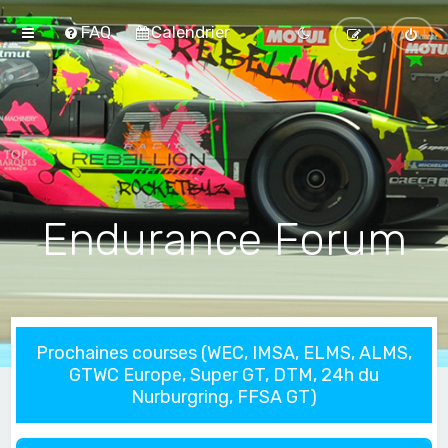
FAQ
Calendrier
Endurance Forum
Prochaines courses (WEC, IMSA, ELMS, ALMS,
GTWC Europe, Super GT, DTM, 24h du
Nurburgring, FFSA GT)