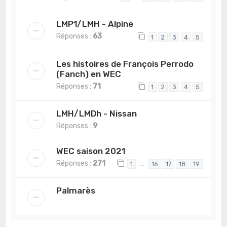
LMP1/LMH - Alpine
Réponses :
63
1
2
3
4
5
Les histoires de François Perrodo
(Fanch) en WEC
Réponses :
71
1
2
3
4
5
LMH/LMDh - Nissan
Réponses :
9
WEC saison 2021
Réponses :
271
…
1
16
17
18
19
Palmarès