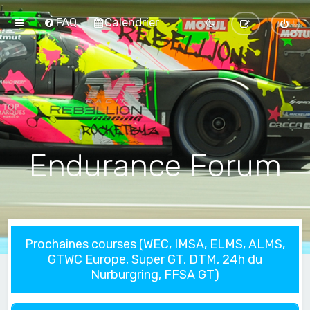
FAQ
Calendrier
Endurance Forum
Prochaines courses (WEC, IMSA, ELMS, ALMS,
GTWC Europe, Super GT, DTM, 24h du
Nurburgring, FFSA GT)