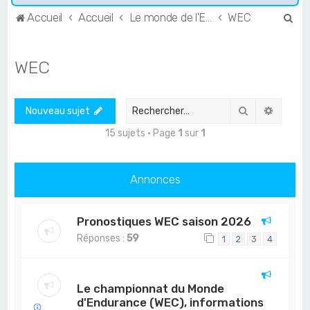
R
Accueil
Accueil
Le monde de l'Endurance et du GT
WEC
e
c
WEC
h
e
Rechercher
Recher
Nouveau sujet
r
c
15 sujets • Page
1
sur
1
h
e
Annonces
r
Pronostiques WEC saison 2026
Réponses :
59
1
2
3
4
Le championnat du Monde
d'Endurance (WEC), informations