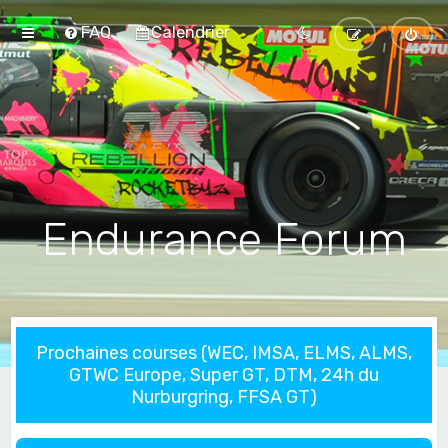
FAQ
Calendrier
Endurance Forum
Prochaines courses (WEC, IMSA, ELMS, ALMS,
GTWC Europe, Super GT, DTM, 24h du
Nurburgring, FFSA GT)