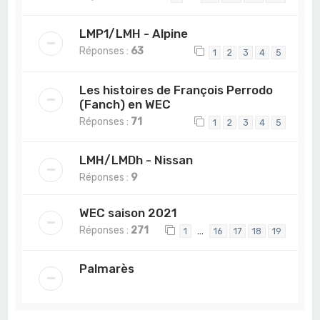
LMP1/LMH - Alpine
Réponses :
63
1
2
3
4
5
Les histoires de François Perrodo
(Fanch) en WEC
Réponses :
71
1
2
3
4
5
LMH/LMDh - Nissan
Réponses :
9
WEC saison 2021
Réponses :
271
…
1
16
17
18
19
Palmarès