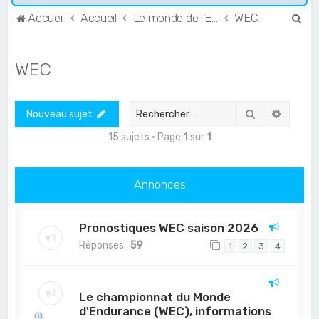
R
Accueil
Accueil
Le monde de l'Endurance et du GT
WEC
e
c
WEC
h
e
Rechercher
Recher
Nouveau sujet
r
c
15 sujets • Page
1
sur
1
h
e
Annonces
r
Pronostiques WEC saison 2026
Réponses :
59
1
2
3
4
Le championnat du Monde
d'Endurance (WEC), informations