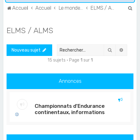
R
Accueil
Accueil
Le monde de l'Endurance et du GT
ELMS / ALMS
e
c
ELMS / ALMS
h
e
Rechercher
Recher
Nouveau sujet
r
c
15 sujets • Page
1
sur
1
h
e
Annonces
r
Championnats d'Endurance
continentaux, informations