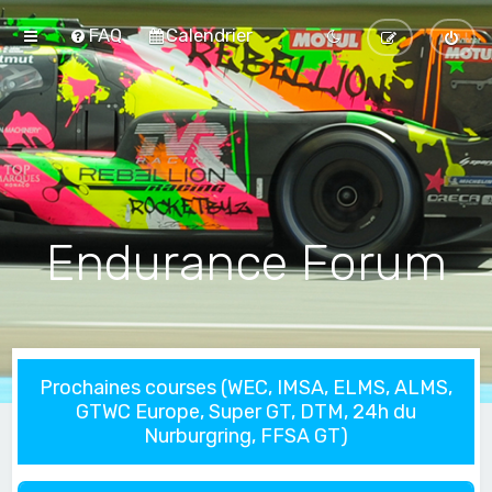
FAQ
Calendrier
Endurance Forum
Prochaines courses (WEC, IMSA, ELMS, ALMS,
GTWC Europe, Super GT, DTM, 24h du
Nurburgring, FFSA GT)