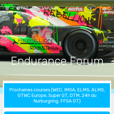
FAQ
Calendrier
Endurance Forum
Prochaines courses (WEC, IMSA, ELMS, ALMS,
GTWC Europe, Super GT, DTM, 24h du
Nurburgring, FFSA GT)