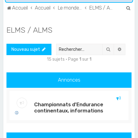
R
Accueil
Accueil
Le monde de l'Endurance et du GT
ELMS / ALMS
e
c
ELMS / ALMS
h
e
Rechercher
Recher
Nouveau sujet
r
c
15 sujets • Page
1
sur
1
h
e
Annonces
r
Championnats d'Endurance
continentaux, informations